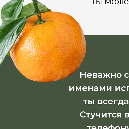
ты може
Неважно с
именами исп
ты всегд
Стучится 
телефону