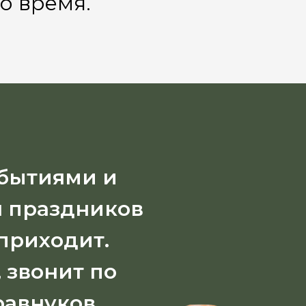
о время.
обытиями и
н праздников
приходит.
 звонит по
равнуков,