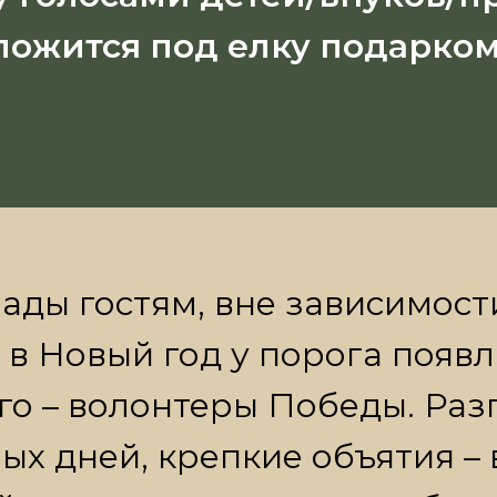
ложится под елку подарком
жителей, предпринимателей, пр
х компаний создать «Новогоднее
ады гостям, вне зависимости
 в Новый год у порога появл
го – волонтеры Победы. Раз
х дней, крепкие объятия – 