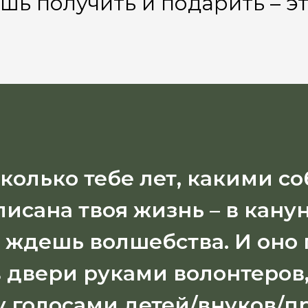
шь получить и подарить – эт
колько тебе лет, какими с
исана твоя жизнь – в кану
а ждешь волшебства. И оно 
в двери руками волонтеров,
 голосами детей/внуков/п