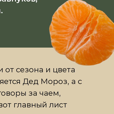
.
едставителей
 чудо».
 от сезона и цвета
яется Дед Мороз, а с
говоры за чаем,
вот главный лист