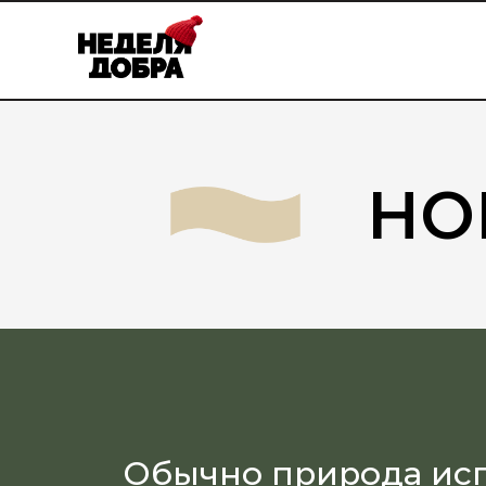
НО
Обычно природа испо