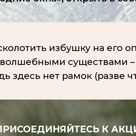
сколотить избушку на его о
 волшебными существами –
дь здесь нет рамок (разве ч
ПРИСОЕДИНЯЙТЕСЬ К АКЦ