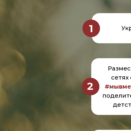
1
Ук
Размес
сетях
2
#мывме
поделит
детст