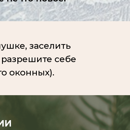
пушке, заселить
 разрешите себе
то оконных).
ИИ