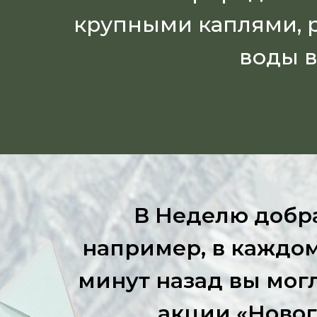
крупными каплями, р
воды в
В Неделю добр
например, в каждом
минут назад вы могл
акции «Нового