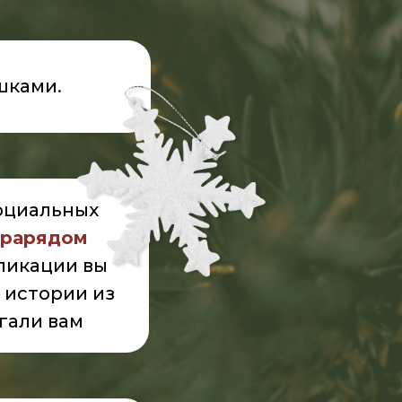
шками.
оциальных
грарядом
бликации вы
 истории из
гали вам