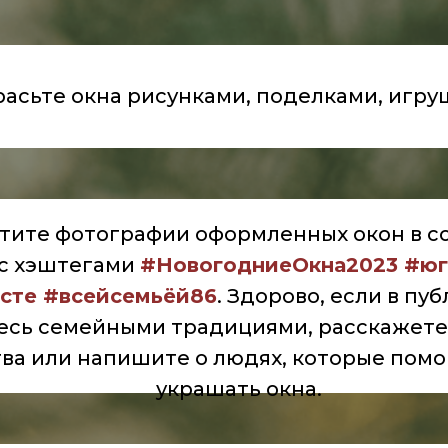
расьте окна рисунками, поделками, игру
тите фотографии оформленных окон в с
 с хэштегами
#НовогодниеОкна2023 #ю
сте #всейсемьёй86
.
Здорово, если в пу
есь семейными традициями, расскажете
ва или напишите о людях, которые помо
украшать окна.