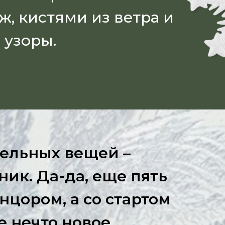
, кистями из ветра и
 узоры.
ельных вещей –
ик. Да-да, еще пять
нцором, а со стартом
е нечто новое.