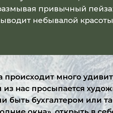
азмывая привычный пейзаж
ыводит небывалой красоты
а происходит много удивит
 из нас просыпается художн
и быть бухгалтером или та
дние окна», открыть в себ