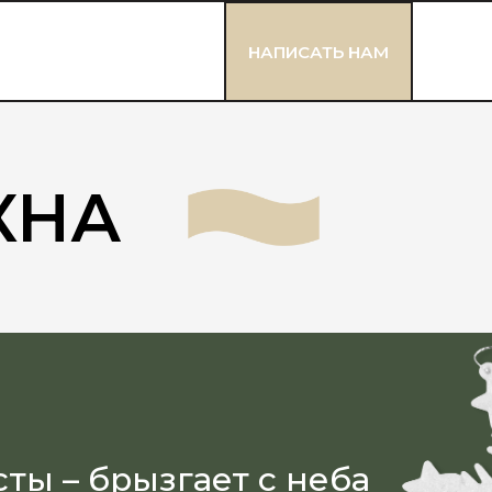
НАПИСАТЬ НАМ
КНА
ты – брызгает с неба