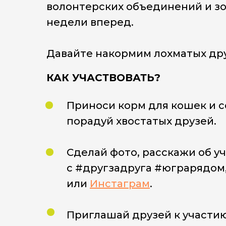
волонтерских объединений и з
недели вперед.
Давайте накормим лохматых дру
КАК УЧАСТВОВАТЬ?
Приноси корм для кошек и со
порадуй хвостатых друзей.
Сделай фото, расскажи об уч
c #другзадруга #юграрядом,
или
Инстаграм
.
Приглашай друзей к участию