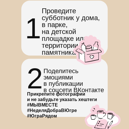
Проведите
1
субботник у дома,
в парке,
на детской
площадке или
территории
памятника
2
Поделитесь
эмоциями
в публикации
в соцсети ВКонтакте
Прикрепите фотографии
и не забудьте указать хештеги
#МЫВМЕСТЕ
#НеделяДобраВЮгре
Политика обработки персональных данных
#ЮграРядом
© 2020—2026 Региональный проект «Неделя
добра в Югре». При поддержке Департамента
молодежной политики, гражданских инициатив