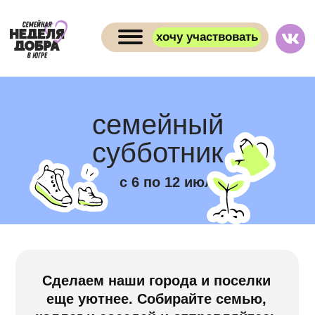
хочу участвовать
семейный
субботник
с 6 по 12 июля
Сделаем наши города и поселки
еще уютнее. Собирайте семью,
коллег и соседей и отправляйтесь
на субботник. Косить траву,
собирать мусор, высаживать
растения и красить скамейки
в хорошей компании — весело.
Можно устроить соревнования
на скорость, включить любимую