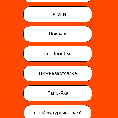
Нягани
Покачах
пгт.Приобье
Нижневартовске
Пыть-Яхе
пгт.Междуреченский