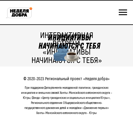
ИНТЕРАКТИВНАЯ
ИНИЦИАТИВЫ
ВСТРЕЧА
НАЧИНАЮТСЯ С ТЕБЯ
«ИНИЦИАТИВЫ
НАЧИНАЮТСЯ С ТЕБЯ»
© 2020-2023 Региональный проект «Неделя добра»
При поддержке Департамента молодежной политики, гражданских
инициатив и внешних связей Ханты-Мансийского автономного округа –
Югры, Фонда «Центр гражданских и социальных инициатив Югры»,
Регионального отделения Общероссийского общественно-
государственного движения детей и молодёжи «Движение первых»
Ханты-Мансийского автономного округа - Югры